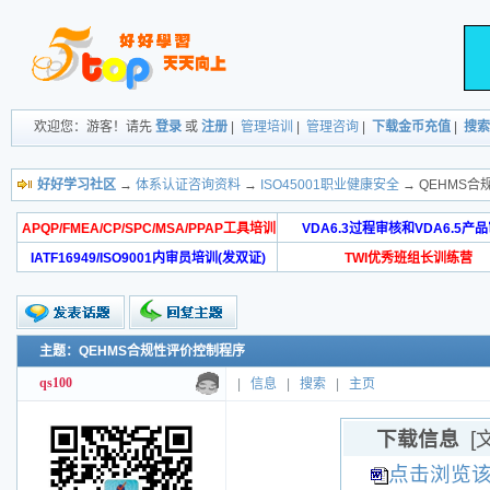
欢迎您：游客！请先
登录
或
注册
|
管理培训
|
管理咨询
|
下载金币充值
|
搜索
好好学习社区
→
体系认证咨询资料
→
ISO45001职业健康安全
→ QEHMS
APQP/FMEA/CP/SPC/MSA/PPAP工具培训
VDA6.3过程审核和VDA6.5产
IATF16949/ISO9001内审员培训(发双证)
TWI优秀班组长训练营
主题：QEHMS合规性评价控制程序
qs100
|
信息
|
搜索
|
主页
下载信息
[
点击浏览该文