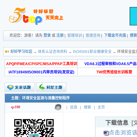
欢迎您：游客！请先
登录
或
注册
|
管理培训
|
管理咨询
|
下载金币充值
|
搜索
好好学习社区
→
体系认证咨询资料
→
ISO45001职业健康安全
→ 环境安全监
APQP/FMEA/CP/SPC/MSA/PPAP工具培训
VDA6.3过程审核和VDA6.5产
IATF16949/ISO9001内审员培训(发双证)
TWI优秀班组长训练营
主题：环境安全监测与测量控制程序
qs100
|
信息
|
搜索
|
主页
下载信息
[
点击浏览该