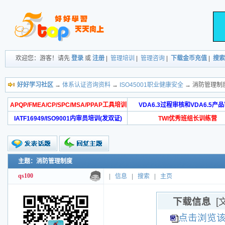
欢迎您：游客！请先
登录
或
注册
|
管理培训
|
管理咨询
|
下载金币充值
|
搜索
好好学习社区
→
体系认证咨询资料
→
ISO45001职业健康安全
→ 消防管理制
APQP/FMEA/CP/SPC/MSA/PPAP工具培训
VDA6.3过程审核和VDA6.5产
IATF16949/ISO9001内审员培训(发双证)
TWI优秀班组长训练营
主题：消防管理制度
qs100
|
信息
|
搜索
|
主页
下载信息
[
点击浏览该文