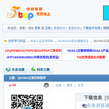
欢迎您：游客！请先
登录
或
注册
|
管理培训
|
管理咨询
|
下载金币充值
|
搜索
好好学习社区
→
体系认证咨询资料
→
ISO45001职业健康安全
→ QEHMS记
APQP/FMEA/CP/SPC/MSA/PPAP工具培训
VDA6.3过程审核和VDA6.5产
IATF16949/ISO9001内审员培训(发双证)
TWI优秀班组长训练营
主题：QEHMS记录控制程序
qs100
|
信息
|
搜索
|
主页
下载信息
[
点击浏览该文