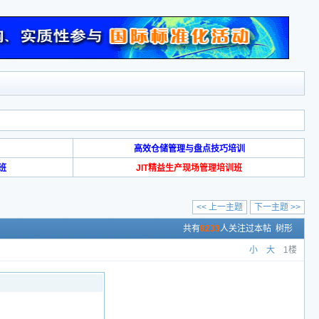
高效仓储管理与盘点技巧培训
班
JIT精益生产现场管理培训班
<< 上一主题
下一主题 >>
共有
8233
人关注过本帖
树形
小
大
1楼