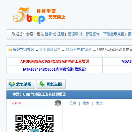
欢迎您：游客！请先
登录
或
注册
|
管理培训
|
管理咨询
|
下载金币充值
|
搜
好好学习社区
→
企业管理资料
→
精益生产JIT资料
→ USB气动铆压治具结
APQP/FMEA/CP/SPC/MSA/PPAP工具培训
VDA
IATF16949/ISO9001内审员培训(发双证)
主题：USB气动铆压治具结案报告
qs100
|
信息
|
搜索
|
主页