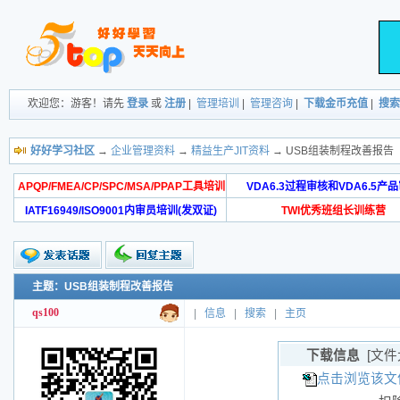
欢迎您：游客！请先
登录
或
注册
|
管理培训
|
管理咨询
|
下载金币充值
|
搜索
好好学习社区
→
企业管理资料
→
精益生产JIT资料
→ USB组装制程改善报告
APQP/FMEA/CP/SPC/MSA/PPAP工具培训
VDA6.3过程审核和VDA6.5产
IATF16949/ISO9001内审员培训(发双证)
TWI优秀班组长训练营
主题：USB组装制程改善报告
qs100
|
信息
|
搜索
|
主页
下载信息
[文件
点击浏览该文件