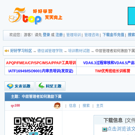
欢迎您：游客！请先
登录
或
注册
|
管理培训
|
管理咨询
|
下载金币充值
|
搜索
好好学习社区
→
德信诚管理学院
→
培训教材试题
→ 中层管理者如何激励下属
APQP/FMEA/CP/SPC/MSA/PPAP工具培训
VDA6.3过程审核和VDA6.5产
IATF16949/ISO9001内审员培训(发双证)
TWI优秀班组长训练营
主题：中层管理者如何激励下属
qs100
|
信息
|
搜索
|
主页
下载信息
[文
点击浏览该文