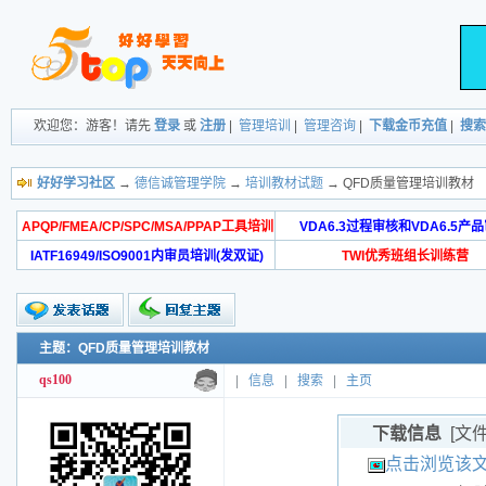
欢迎您：游客！请先
登录
或
注册
|
管理培训
|
管理咨询
|
下载金币充值
|
搜索
好好学习社区
→
德信诚管理学院
→
培训教材试题
→ QFD质量管理培训教材
APQP/FMEA/CP/SPC/MSA/PPAP工具培训
VDA6.3过程审核和VDA6.5产
IATF16949/ISO9001内审员培训(发双证)
TWI优秀班组长训练营
主题：QFD质量管理培训教材
qs100
|
信息
|
搜索
|
主页
下载信息
[文
点击浏览该文件