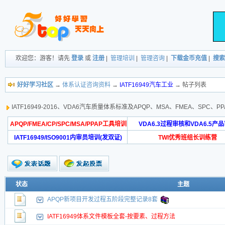
欢迎您：游客！请先
登录
或
注册
|
管理培训
|
管理咨询
|
下载金币充值
|
搜索
好好学习社区
→
体系认证咨询资料
→
IATF16949汽车工业
→ 帖子列表
IATF16949-2016、VDA6汽车质量体系标准及APQP、MSA、FMEA、SP
APQP/FMEA/CP/SPC/MSA/PPAP工具培训
VDA6.3过程审核和VDA6.5产
IATF16949/ISO9001内审员培训(发双证)
TWI优秀班组长训练营
状态
主题
APQP新项目开发过程五阶段完整记录8套
IATF16949体系文件模板全套-按要素、过程方法