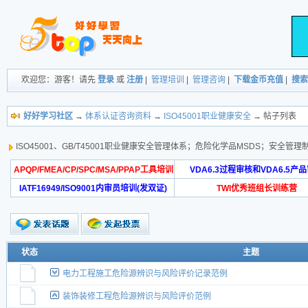
欢迎您：游客！请先
登录
或
注册
|
管理培训
|
管理咨询
|
下载金币充值
|
搜索
好好学习社区
→
体系认证咨询资料
→
ISO45001职业健康安全
→ 帖子列表
ISO45001、GB/T45001职业健康安全管理体系；危险化学品MSDS；安
APQP/FMEA/CP/SPC/MSA/PPAP工具培训
VDA6.3过程审核和VDA6.5产
IATF16949/ISO9001内审员培训(发双证)
TWI优秀班组长训练营
状态
主题
电力工程施工危险源辨识与风险评价记录范例
装饰装修工程危险源辨识与风险评价范例