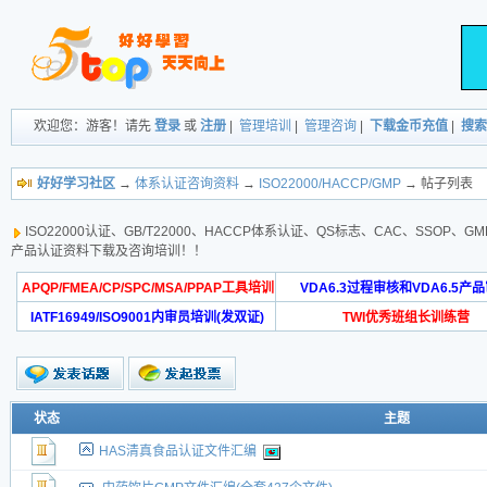
欢迎您：游客！请先
登录
或
注册
|
管理培训
|
管理咨询
|
下载金币充值
|
搜索
好好学习社区
→
体系认证咨询资料
→
ISO22000/HACCP/GMP
→ 帖子列表
ISO22000认证、GB/T22000、HACCP体系认证、QS标志、CAC、SSO
产品认证资料下载及咨询培训！！
APQP/FMEA/CP/SPC/MSA/PPAP工具培训
VDA6.3过程审核和VDA6.5产
IATF16949/ISO9001内审员培训(发双证)
TWI优秀班组长训练营
状态
主题
HAS清真食品认证文件汇编