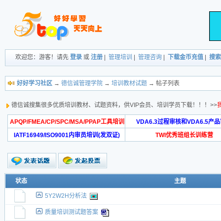
欢迎您：游客！请先
登录
或
注册
|
管理培训
|
管理咨询
|
下载金币充值
|
搜索
好好学习社区
→
德信诚管理学院
→
培训教材试题
→ 帖子列表
德信诚搜集很多优质培训教材、试题资料，供VIP会员、培训学员下载！！！>>
APQP/FMEA/CP/SPC/MSA/PPAP工具培训
VDA6.3过程审核和VDA6.5产
IATF16949/ISO9001内审员培训(发双证)
TWI优秀班组长训练营
状态
主题
5Y2W2H分析法
质量培训测试题答案