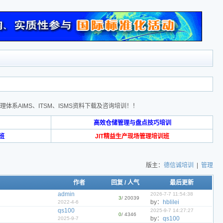
人工智能管理体系AIMS、ITSM、ISMS资料下载及咨询培训！！
高效仓储管理与盘点技巧培训
班
JIT精益生产现场管理培训班
版主：
德信诚培训
|
管理
作者
回复
/
人气
最后更新
admin
2026-7-7 11:54:38
3
/ 20039
by：
hblilei
2022-4-6
qs100
2025-9-7 14:27:27
0
/ 4346
by：
qs100
2025-9-7