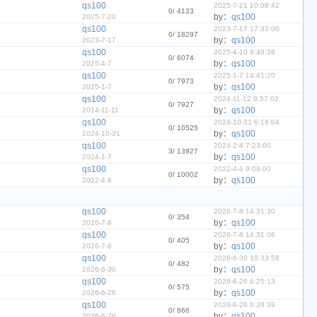
qs100
2025-7-21 10:08:42
0
/ 4133
by：
qs100
2025-7-20
qs100
2023-7-17 17:33:00
0
/ 18297
by：
qs100
2023-7-17
qs100
2025-4-10 9:48:38
0
/ 6074
by：
qs100
2025-4-7
qs100
2025-1-7 14:41:20
0
/ 7973
by：
qs100
2025-1-7
qs100
2024-11-12 6:57:02
0
/ 7927
by：
qs100
2024-11-11
qs100
2024-10-31 6:19:04
0
/ 10525
by：
qs100
2024-10-31
qs100
2024-2-4 7:23:00
3
/ 13927
by：
qs100
2024-1-7
qs100
2022-4-6 9:09:00
0
/ 10002
by：
qs100
2022-4-6
qs100
2026-7-8 14:31:30
0
/ 354
by：
qs100
2026-7-8
qs100
2026-7-8 14:31:06
0
/ 405
by：
qs100
2026-7-8
qs100
2026-6-30 10:33:58
0
/ 482
by：
qs100
2026-6-30
qs100
2026-6-26 6:25:13
0
/ 575
by：
qs100
2026-6-26
qs100
2026-6-26 6:20:39
0
/ 666
by：
qs100
2026-6-26