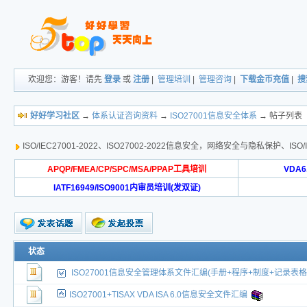
欢迎您：游客！请先
登录
或
注册
|
管理培训
|
管理咨询
|
下载金币充值
|
搜
好好学习社区
→
体系认证咨询资料
→
ISO27001信息安全体系
→ 帖子列表
ISO/IEC27001-2022、ISO27002-2022信息安全，网络安全与隐私保护、IS
APQP/FMEA/CP/SPC/MSA/PPAP工具培训
VDA
IATF16949/ISO9001内审员培训(发双证)
状态
ISO27001信息安全管理体系文件汇编(手册+程序+制度+记录表格
ISO27001+TISAX VDA ISA 6.0信息安全文件汇编